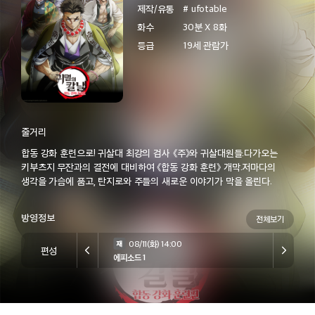
제작/유통
# ufotable
26:30
샐러리맨이 이세계에 갔더니 사천왕이 된
이야기
화수
30분 X 8화
에피소드 6
등급
19세 관람가
고양이와 용
여기는 내게 맡기고
지났더니 전설이 
08/11[화] 오후 16:00 방송 예정
27:00
샐러리맨이 이세계에 갔더니 사천왕이 된
08/14[금] 오후
이야기
에피소드 7
줄거리
합동 강화 훈련으로! 귀살대 최강의 검사 《주》와 귀살대원들.다가오는
추천! TV 시리즈 프로그램
키부츠지 무잔과의 결전에 대비하여 《합동 강화 훈련》 개막.저마다의
생각을 가슴에 품고, 탄지로와 주들의 새로운 이야기가 막을 올린다.
27:30
샐러리맨이 이세계에 갔더니 사천왕이 된
이야기
에피소드 8
방영정보
전체보기
08/11(화) 14:00
편성
에피소드 1
28:00
꽃은 피어난다, 수라와 같이
에피소드 1