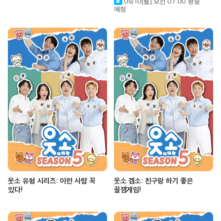
08/10[월] 오전 07:00 방송
예정
웃소 유형 시리즈: 이런 사람 꼭
웃소 겜소: 친구랑 하기 좋은
있다!
꿀잼게임!