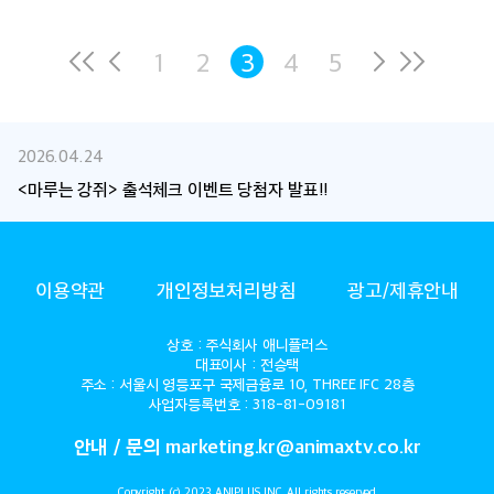
1
2
3
4
5
2026.04.24
<마루는 강쥐> 출석체크 이벤트 당첨자 발표!!
ANIMAX
이용약관
개인정보처리방침
광고/제휴안내
상호 : 주식회사 애니플러스
대표이사 : 전승택
주소 : 서울시 영등포구 국제금융로 10, THREE IFC 28층
사업자등록번호 : 318-81-09181
안내 / 문의 marketing.kr@animaxtv.co.kr
Copyright (c) 2023 ANIPLUS INC. All rights reserved