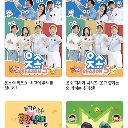
웃소의 퀴즈쇼: 최고의 두뇌를
웃소 피하기 시리즈: 쫓고 쫓기는
찾아라!
숨 막히는 추격전!