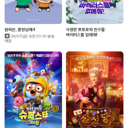
원픽은, 흔한남매4
극장판 뽀로로와 친구들:
바이러스를 없애줘!
08/07[금] 오전 03:30 방송
예정