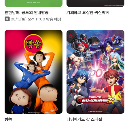
흔한남매: 공포의 안내방송
기괴하고 요상한 귀신딱지
08/15[토] 오전 11:00 방송 예정
빵쏭
터닝메카드 갓 스페셜