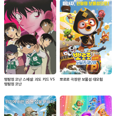
명탐정 코난 스페셜: 괴도 키드 VS
뽀로로 극장판 보물섬 대모험
명탐정 코난