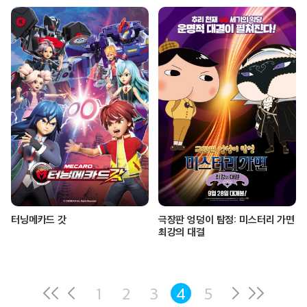
터닝메카드 갓
극장판 엉덩이 탐정: 미스터리 가면
최강의 대결
1
2
3
4
5