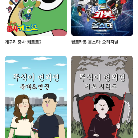
개구리 중사 케로로2
헬로카봇 올스타: 오리지널