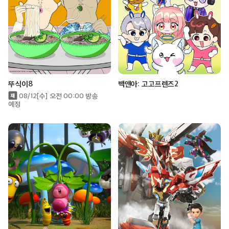
뚜식이8
백앤아: 고고프렌즈2
08/12[수] 오전 00:00 방송
예정