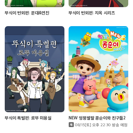
뚜식이 번외편: 문대&연진
뚜식이 번외편: 지옥 시리즈
뚜식이 특별편: 로뚜 미용실
NEW 엉뚱발랄 콩순이와 친구들2
08/15[토] 오후 22:30 방송 예정