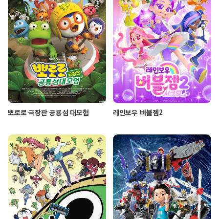
뽀로로 극장판 공룡섬 대모험
레인보우 버블젬2