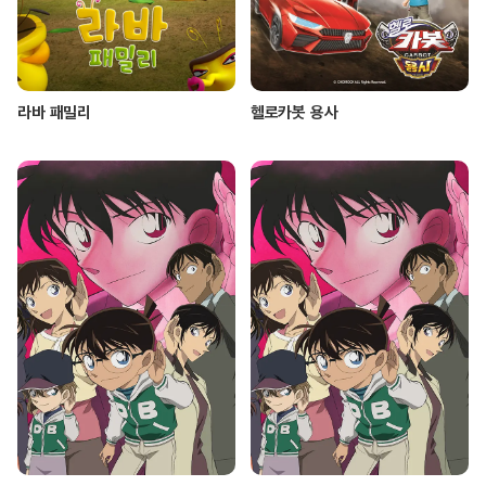
라바 패밀리
헬로카봇 용사