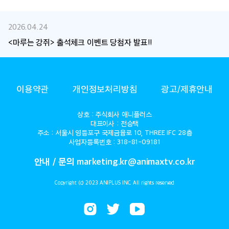
2026.04.24
<마루는 강쥐> 출석체크 이벤트 당첨자 발표!!
ANIMAX
이용약관
개인정보처리방침
광고/제휴안내
상호 : 주식회사 애니플러스
대표이사 : 전승택
주소 : 서울시 영등포구 국제금융로 10, THREE IFC 28층
사업자등록번호 : 318-81-09181
안내 / 문의 marketing.kr@animaxtv.co.kr
Copyright (c) 2023 ANIPLUS INC. All rights reserved