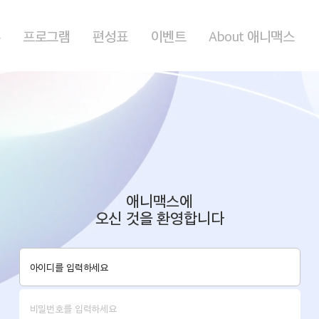
홈
프로그램
편성표
이벤트
About 애니맥스
애니맥스에
오신 것을 환영합니다
로그인