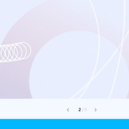
2
/
5