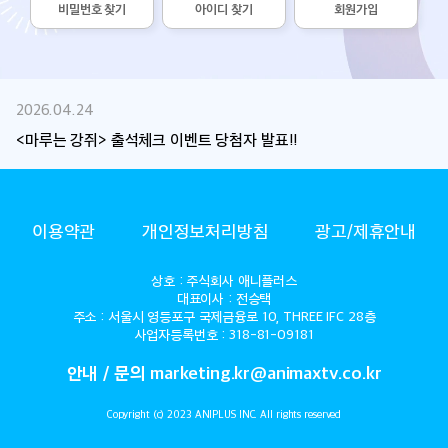
비밀번호 찾기
아이디 찾기
회원가입
2026.04.24
<마루는 강쥐> 출석체크 이벤트 당첨자 발표!!
ANIMAX
이용약관
개인정보처리방침
광고/제휴안내
상호 : 주식회사 애니플러스
대표이사 : 전승택
주소 : 서울시 영등포구 국제금융로 10, THREE IFC 28층
사업자등록번호 : 318-81-09181
안내 / 문의 marketing.kr@animaxtv.co.kr
Copyright (c) 2023 ANIPLUS INC. All rights reserved