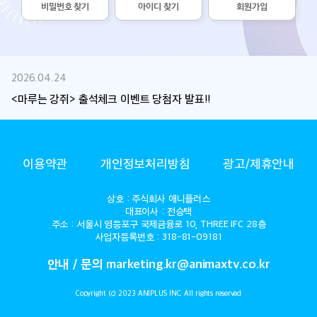
비밀번호 찾기
아이디 찾기
회원가입
2026.04.24
<마루는 강쥐> 출석체크 이벤트 당첨자 발표!!
ANIMAX
이용약관
개인정보처리방침
광고/제휴안내
상호 : 주식회사 애니플러스
대표이사 : 전승택
주소 : 서울시 영등포구 국제금융로 10, THREE IFC 28층
사업자등록번호 : 318-81-09181
안내 / 문의 marketing.kr@animaxtv.co.kr
Copyright (c) 2023 ANIPLUS INC. All rights reserved