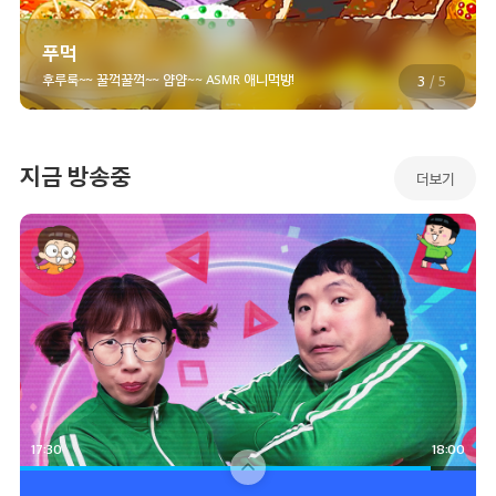
에피소드 2
푸먹
후루룩~~ 꿀꺽꿀꺽~~ 얌얌~~ ASMR 애니먹방!
3
/
5
16:00
백앤아: 고고프렌즈5
에피소드 3
지금 방송중
더보기
16:30
백앤아: 고고프렌즈5
에피소드 4
17:00
흔한남매의 흔한실사판
에피소드 1
17:30
18:00