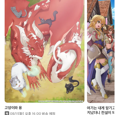
25:00
고양이와 용
에피소드 7
25:30
그로우 업 쇼 -해바라기 서커스단-
에피소드 6
26:00
길드의 접수원인데, 야근이 싫어서 보스를 혼자
토벌하려고 합니다
에피소드 9
26:30
길드의 접수원인데, 야근이 싫어서 보스를 혼자
고양이와 용
여기는 내게 맡기고
토벌하려고 합니다
에피소드 10
지났더니 전설이 
08/11[화] 오후 16:00 방송 예정