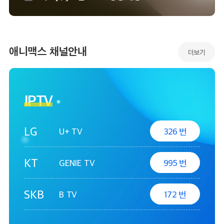
애니맥스 채널안내
더보기
IPTV
LG
U+ TV
326
번
KT
GENIE TV
995
번
SKB
B TV
172
번