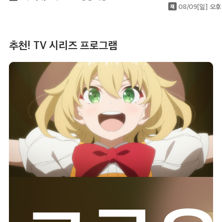
08/09[일] 오후
27:00
길드의 접수원인데, 야근이 싫어서 보스를 혼자
추천! TV 시리즈 프로그램
토벌하려고 합니다
에피소드 11
27:30
길드의 접수원인데, 야근이 싫어서 보스를 혼자
토벌하려고 합니다
에피소드 12
28:00
지박소년 하나코 군2
에피소드 1