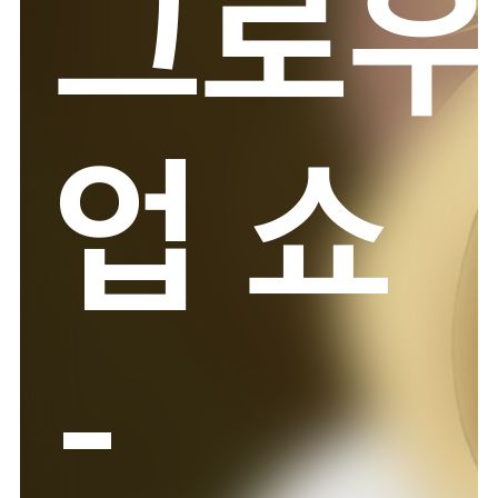
그로우
28:25
지박소년 하나코 군2
에피소드 2
업 쇼
28:50
지박소년 하나코 군2
에피소드 3
29:15
지박소년 하나코 군2
-
에피소드 4
29:40
닌자고: 드래곤 라이징
에피소드 20