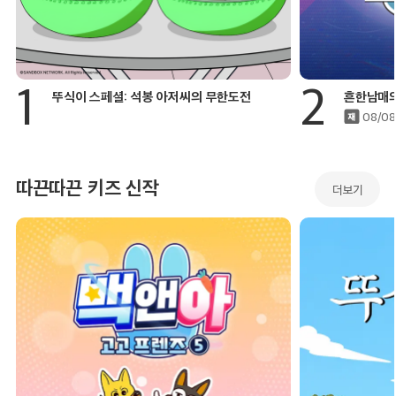
21:00
흔한남매의 흔한실사판
에피소드 9
1
2
뚜식이 스페셜: 석봉 아저씨의 무한도전
흔한남매
08/0
21:30
흔한남매의 흔한실사판
에피소드 10
따끈따끈 키즈 신작
더보기
22:00
귀멸의 칼날: 환락의 거리 편(더빙)
에피소드 11
22:30
귀멸의 칼날: 도공 마을 편(더빙)
에피소드 1