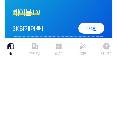
케이블TV
SKB[케이블]
174
번
LG헬로비전
211
번
홈
프로그램
편성표
이벤트
애니맥스
딜라이브
202
번
HCN
308
번
CMB
98
번