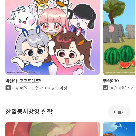
23:30
귀멸의 칼날: 도공 마을 편(더빙)
에피소드 2
24:00
최강 찌꺼기 황자의 암약 제위 쟁탈전
에피소드 5
백앤아: 고고프렌즈5
뚜식이10
08/08[토] 오후 23:00 방송 예정
08/10[월] 오전
24:30
전생했더니 슬라임이었던 건에 대하여4
한일동시방영 신작
더보기
에피소드 17