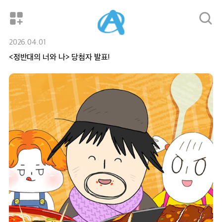
14:00
총몇명
에피소드 3
2026.04.01
<정반대의 너와 나> 당첨자 발표!
14:30
총몇명
에피소드 4
15:00
백앤아: 고고프렌즈5
에피소드 1
15:30
백앤아: 고고프렌즈5